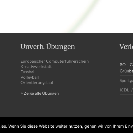
Unverb. Übungen
Ver
Europäischer Computerführerschein
BO – G
Kreativwerkstatt
Grünb
Fussball
Volleyball
Sportgü
Orientierungslauf
ICDL- 
> Zeige alle Übungen
es. Wenn Sie diese Website weiter nutzen, gehen wir von Ihrem Einv