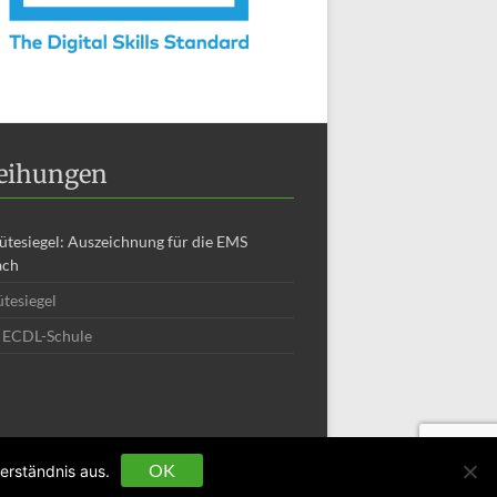
leihungen
ütesiegel: Auszeichnung für die EMS
ach
tesiegel
/ ECDL-Schule
OK
erständnis aus.