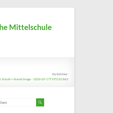
he Mittelschule
Du bist hier:
r Schule
>
shared image – 2026-05-17T195210.863