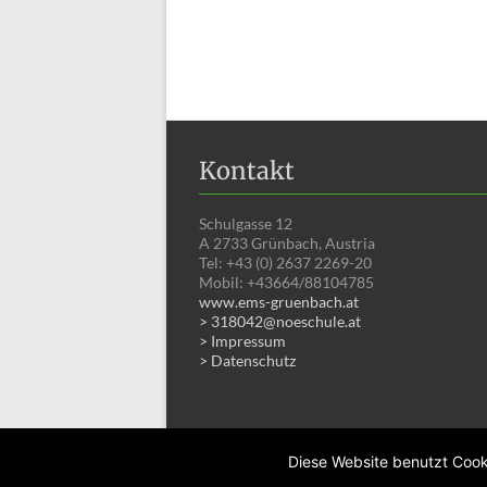
Kontakt
Schulgasse 12
A 2733 Grünbach, Austria
Tel: +43 (0) 2637 2269-20
Mobil: +43664/88104785
www.ems-gruenbach.at
> 318042@noeschule.at
> Impressum
> Datenschutz
Diese Website benutzt Cooki