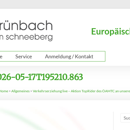
Europäisc
e
Service
Anmeldung / Kontakt
026-05-17T195210.863
Home
>
Allgemeines
>
Verkehrserziehung live – Aktion TopRider des ÖAMTC an unsere