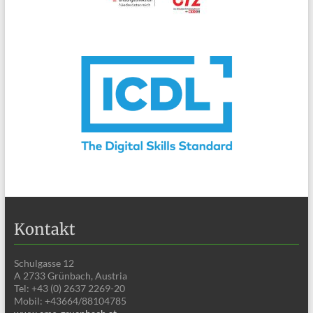
Kontakt
Schulgasse 12
A 2733 Grünbach, Austria
Tel: +43 (0) 2637 2269-20
Mobil: +43664/88104785