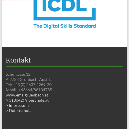
Kontakt
Schulgasse 12
A 2733 Grünbach, Austria
Tel: +43 (0) 2637 2269-20
Mobil: +43664/88104785
www.ems-gruenbach.at
> 318042@noeschule.at
> Impressum
> Datenschutz