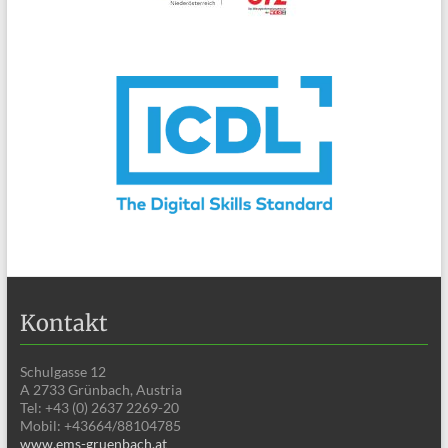
Kontakt
Schulgasse 12
A 2733 Grünbach, Austria
Tel: +43 (0) 2637 2269-20
Mobil: +43664/88104785
www.ems-gruenbach.at