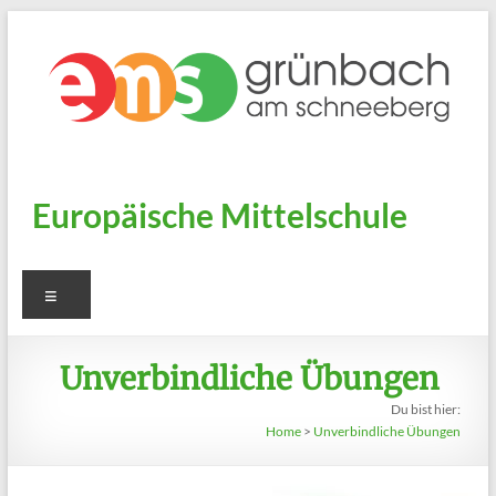
Zum
Inhalt
springen
Europäische Mittelschule
Menü
Unverbindliche Übungen
Du bist hier:
Home
>
Unverbindliche Übungen