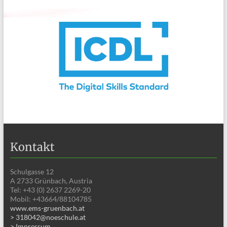
Kontakt
Schulgasse 12
A 2733 Grünbach, Austria
Tel: +43 (0) 2637 2269-20
Mobil: +43664/88104785
www.ems-gruenbach.at
> 318042@noeschule.at
> Impressum