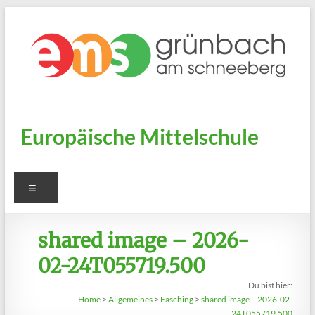
Zum
Inhalt
springen
Europäische Mittelschule
Menü
shared image – 2026-
02-24T055719.500
Du bist hier:
Home
>
Allgemeines
>
Fasching
>
shared image – 2026-02-
24T055719.500