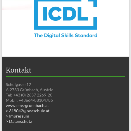
Kontakt
Schulgasse 12
A 2733 Grünbach, Austria
Tel: +43 (0) 2637 2269-20
Mobil: +43664/88104785
www.ems-gruenbach.at
> 318042@noeschule.at
> Impressum
> Datenschutz