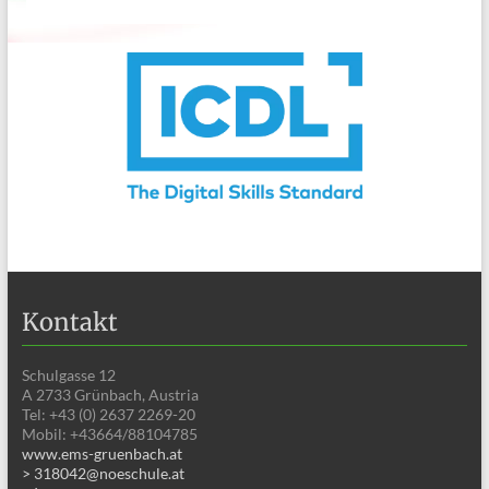
Kontakt
Schulgasse 12
A 2733 Grünbach, Austria
Tel: +43 (0) 2637 2269-20
Mobil: +43664/88104785
www.ems-gruenbach.at
> 318042@noeschule.at