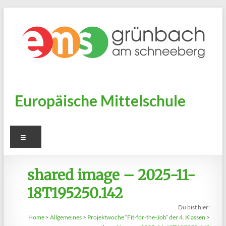
Zum
Inhalt
springen
Europäische Mittelschule
Menü
shared image – 2025-11-
18T195250.142
Du bist hier:
Home
>
Allgemeines
>
Projektwoche “Fit-for-the-Job” der 4. Klassen
>