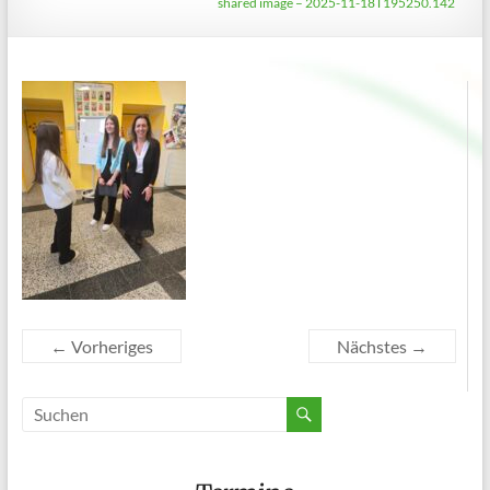
shared image – 2025-11-18T195250.142
← Vorheriges
Nächstes →