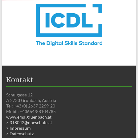
Kontakt
Schulgasse 12
A 2733 Grünbach, Austria
Tel: +43 (0) 2637 2269-20
Mobil: +43664/88104785
www.ems-gruenbach.at
> 318042@noeschule.at
> Impressum
> Datenschutz