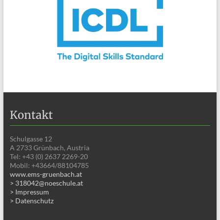
Kontakt
Schulgasse 12
A 2733 Grünbach, Austria
Tel: +43 (0) 2637 2269-20
Mobil: +43664/88104785
www.ems-gruenbach.at
> 318042@noeschule.at
> Impressum
> Datenschutz