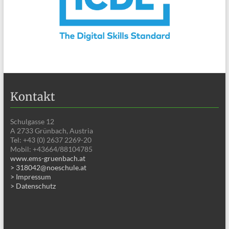
Kontakt
Schulgasse 12
A 2733 Grünbach, Austria
Tel: +43 (0) 2637 2269-20
Mobil: +43664/88104785
www.ems-gruenbach.at
> 318042@noeschule.at
> Impressum
> Datenschutz