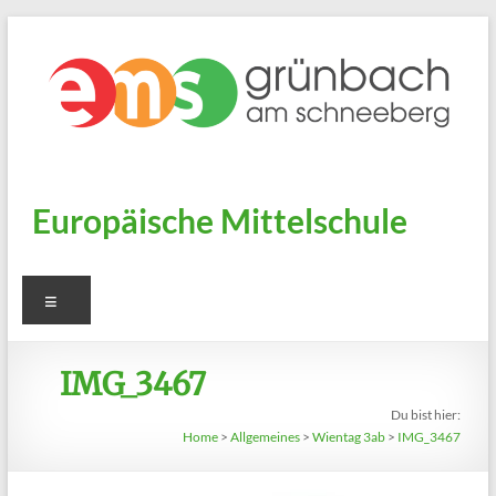
Zum
Inhalt
springen
Europäische Mittelschule
Menü
IMG_3467
Du bist hier:
Home
>
Allgemeines
>
Wientag 3ab
>
IMG_3467